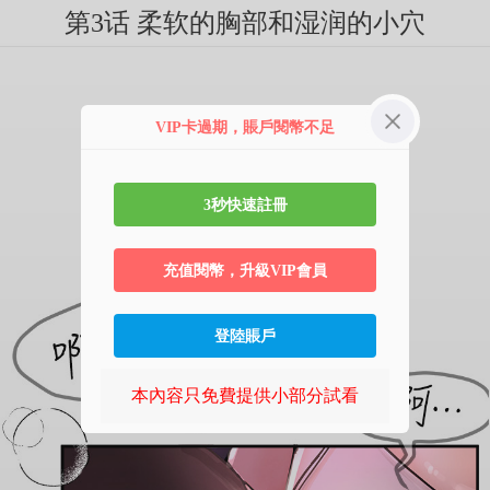
第3话 柔软的胸部和湿润的小穴
VIP卡過期，賬戶閱幣不足
3秒快速註冊
充值閱幣，升級VIP會員
登陸賬戶
本內容只免費提供小部分試看