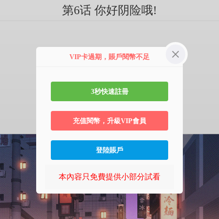
第6话 你好阴险哦!
VIP卡過期，賬戶閱幣不足
3秒快速註冊
充值閱幣，升級VIP會員
登陸賬戶
本內容只免費提供小部分試看